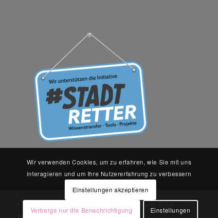
Wir verwenden Cookies, um zu erfahren, wie Sie mit uns
interagieren und um Ihre Nutzererfahrung zu verbessern
Einstellungen akzeptieren
© Copyright Terramag - Ganzheitliche Baulandentwicklung -
Enfold
Verberge nur die Benachrichtigung
Einstellungen
WordPress Theme by Kriesi