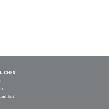
LICHES
m
tz
usschluss