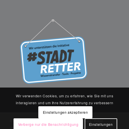
Wir verwenden Cookies, um zu erfahren, wie Sie mit uns
interagieren und um Ihre Nutzererfahrung zu verbessern
Einstellungen akzeptieren
© Copyright Terramag - Ganzheitliche Baulandentwicklung -
Enfold
Verberge nur die Benachrichtigung
Einstellungen
WordPress Theme by Kriesi