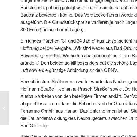
Baustellenbegehung gefolgt waren und machte darauf auf
Bauplatz bewerben könne. Das Vergabeverfahren werde 
ausgeführt. Die Grundstückspreise variieren je nach Lage
300 Euro (für die oberen Lagen).
Ein junges Pärchen (31 und 34 Jahre) aus Linsengericht h
Hoffnung bei der Vergabe. „Wir sind weder aus Bad Orb, n
Bewerbung erhalten. Wir hoffen aber dennoch auf einen Ba
gründen.“ Den beiden gefällt besonders gut die schöne Lag
Luft sowie die günstige Anbindung an den ÖPNV.
Bei schönstem Spätsommerwetter wurde das Neubaugebiet 
Hofmann-Straße“, „Johanna-Prasch-Straße“ sowie „Dr.-
Ausbau-Arbeiten von den beteiligten Firmen erklärt. Der 
abgeschlossen und dann die Bebaubarkeit der Grundstücke s
Gewerbegebiet „Im Gründchen“ in
Terramag GmbH aus Hanau. Das Unternehmen ist auf Stadt
Steinbach schreitet voran
die Baulandentwicklung des Neubaugebiets zwischen Lauze
Bad Orb tätig.
Beim Vorstufenausbau durch die Firma Kropp aus Großen