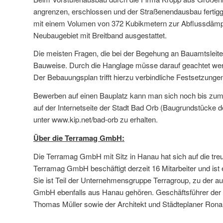
angrenzen, erschlossen und der Straßenendausbau fertigg
mit einem Volumen von 372 Kubikmetern zur Abflussdämp
Neubaugebiet mit Breitband ausgestattet.
Die meisten Fragen, die bei der Begehung an Bauamtsleite
Bauweise. Durch die Hanglage müsse darauf geachtet wer
Der Bebauungsplan trifft hierzu verbindliche Festsetzunge
Bewerben auf einen Bauplatz kann man sich noch bis zum 
auf der Internetseite der Stadt Bad Orb (Baugrundstücke d
unter
www.kip.net/bad-orb
zu erhalten.
Über die Terramag GmbH:
Die Terramag GmbH mit Sitz in Hanau hat sich auf die tre
Terramag GmbH beschäftigt derzeit 16 Mitarbeiter und ist 
Sie ist Teil der Unternehmensgruppe Terragroup, zu der 
GmbH ebenfalls aus Hanau gehören. Geschäftsführer der 
Thomas Müller sowie der Architekt und Städteplaner Ronal