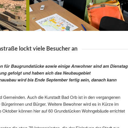
traße lockt viele Besucher an
ten für Baugrundstücke sowie einige Anwohner sind am Dienstag
ung gefolgt und haben sich das Neubaugebiet
nausbau wird bis Ende September fertig sein, danach kann
nd Gemeinden. Auch die Kurstadt Bad Orb ist in den vergangenen
 Bürgerinnen und Bürger. Weitere Bewohner wird es in Kürze im
 Oktober können hier auf 60 Grundstücken Wohngebäude errichtet
tag die etwa 70 Interessierten, die der Einladung der Stadt zur