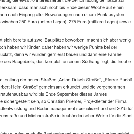
merksam, dass man sich noch bis Ende dieser Woche auf einen
dann nach Eingang aller Bewerbungen nach einem Punktesystem
 zwischen 250 Euro (untere Lagen), 275 Euro (mittlere Lagen) sowie
at sich bereits auf zwei Bauplätze beworben, macht sich aber wenig
och haben wir Kinder, daher haben wir wenige Punkte bei der
uplatz, denn wir würden gern erst bauen und dann eine Familie
e des Baugebiets, das komplett an einem Südhang liegt, die frische
entlang der neuen Straßen „Anton-Drisch-Straße“, „Pfarrer-Rudolf-
Herbert-Heim-Straße“ gemeinsam erkundet und die vorgenommen
Vorstufenausbau wird bis Ende September dieses Jahres
ichergestellt sein, so Christian Priemer, Projektleiter der Firma
entwicklung und Bodenmanagement spezialisiert und seit 2015 für
nstraße und Michaelstraße in treuhänderischer Weise für die Stadt
lüder wurden auch die Bestandsgebäude, die an das Neubaugebiet