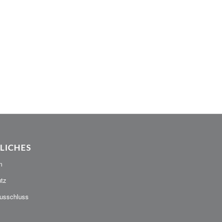
LICHES
m
tz
usschluss