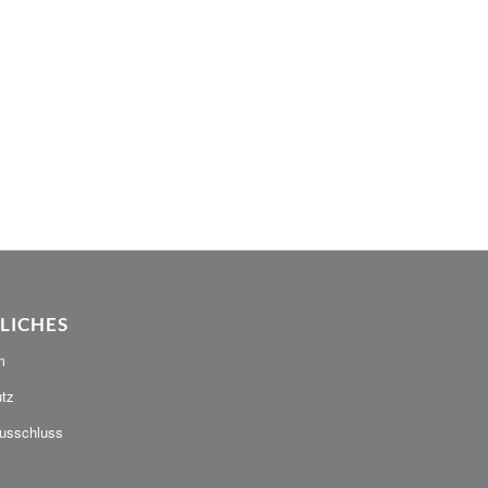
LICHES
m
tz
usschluss