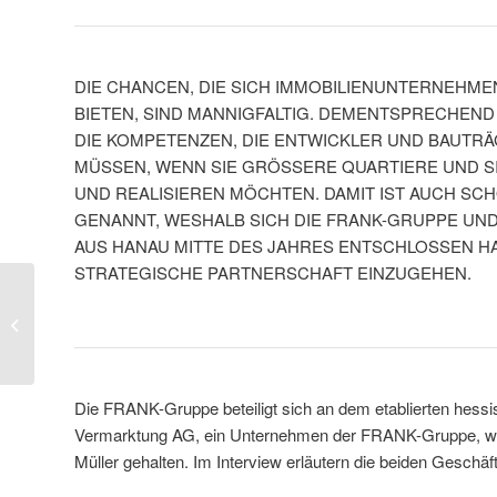
DIE CHANCEN, DIE SICH IMMOBILIENUNTERNEHMEN
BIETEN, SIND MANNIGFALTIG. DEMENTSPRECHEN
DIE KOMPETENZEN, DIE ENTWICKLER UND BAUTRA
MÜSSEN, WENN SIE GRÖSSERE QUARTIERE UND 
UND REALISIEREN MÖCHTEN. DAMIT IST AUCH SC
GENANNT, WESHALB SICH DIE FRANK-GRUPPE UN
AUS HANAU MITTE DES JAHRES ENTSCHLOSSEN HA
STRATEGISCHE PARTNERSCHAFT EINZUGEHEN.
„In der Goldgrub“ sind
33
Wohnbaugrundstücke
entstanden
Die FRANK-Gruppe beteiligt sich an dem etablierten hessi
Vermarktung AG, ein Unternehmen der FRANK-Gruppe, wird 
Müller gehalten. Im Interview erläutern die beiden Gesc