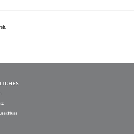
it.
LICHES
m
tz
usschluss